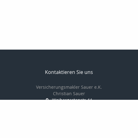
Kontaktieren Sie uns
Versicherungsmakler Sauer e.K.
Christian Sauer
Weihergartenstr.44
74909 Meckesheim
+496226787350
christiansauer@msn.com
Nachricht schreiben