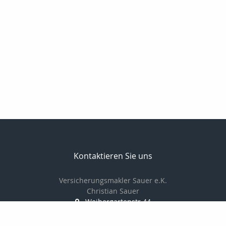
Kontaktieren Sie uns
Versicherungsmakler Sauer e.K.
Christian Sauer
Weihergartenstr.44
74909 Meckesheim
+496226787350