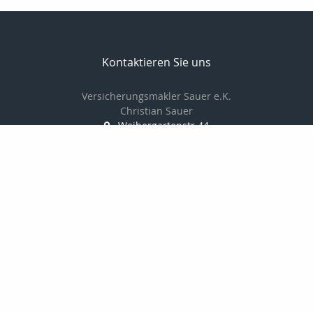
Kontaktieren Sie uns
Versicherungsmakler Sauer e.K.
Christian Sauer
Weihergartenstr.44
74909 Meckesheim
+496226787350
christiansauer@msn.com
Nachricht schreiben
Startseite
Kontakt