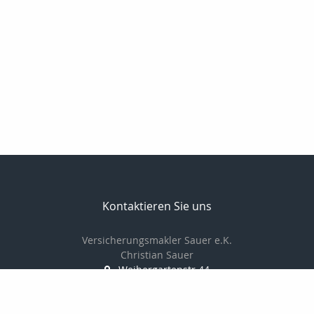
Kontaktieren Sie uns
Versicherungsmakler Sauer e.K.
Christian Sauer
Weihergartenstr.44
74909 Meckesheim
+496226787350
christiansauer@msn.com