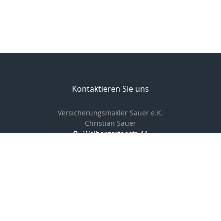
Kontaktieren Sie uns
Versicherungsmakler Sauer e.K.
Christian Sauer
Weihergartenstr.44
74909 Meckesheim
+496226787350
christiansauer@msn.com
Nachricht schreiben