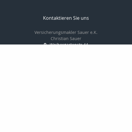
Kontaktieren Sie uns
Versicherungsmakler Sauer e.K.
Christian Sauer
Weihergartenstr.44
74909 Meckesheim
+496226787350
christiansauer@msn.com
Nachricht schreiben
Startseite
Kontakt
Privat