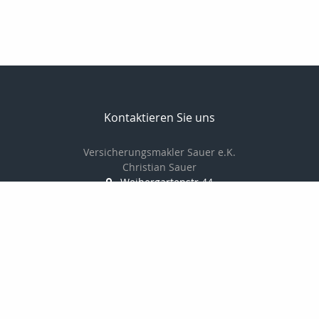
Kontaktieren Sie uns
Versicherungsmakler Sauer e.K.
Christian Sauer
Weihergartenstr.44
74909 Meckesheim
+496226787350
christiansauer@msn.com
Nachricht schreiben