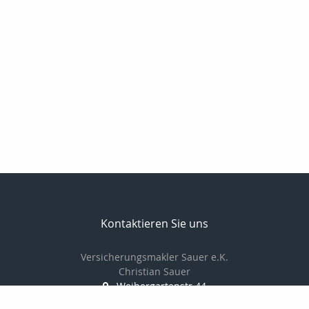
Kontaktieren Sie uns
Versicherungsmakler Sauer e.K.
Christian Sauer
Weihergartenstr.44
74909 Meckesheim