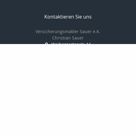
Kontaktieren Sie uns
Versicherungsmakler Sauer e.K.
Christian Sauer
Weihergartenstr.44
74909 Meckesheim
+496226787350
christiansauer@msn.com
Nachricht schreiben
Startseite
Kontakt
Privat