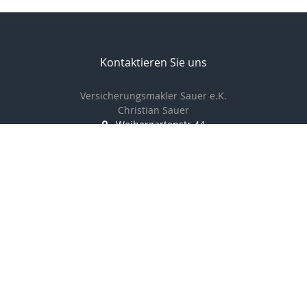
Kontaktieren Sie uns
Versicherungsmakler Sauer e.K.
Christian Sauer
Weihergartenstr.44
74909 Meckesheim
+496226787350
christiansauer@msn.com
Nachricht schreiben
Startseite
Kontakt