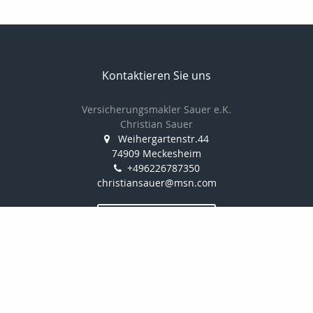
Kontaktieren Sie uns
Versicherungsmakler Sauer e.K.
Christian Sauer
Weihergartenstr.44
74909 Meckesheim
+496226787350
christiansauer@msn.com
Nachricht schreiben
Startseite